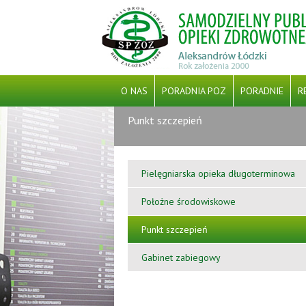
O NAS
PORADNIA POZ
PORADNIE
R
Punkt szczepień
CYBERBEZPIECZEŃSTWO
PFRON
PROJEKT GRANTOWY PN. „ WSPARCIE POD
Pielęgniarska opieka długoterminowa
ŚRODKÓW EUROPEJSKIEGO FUNDUS
Położne środowiskowe
Punkt szczepień
Gabinet zabiegowy