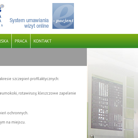
RSKA
PRACA
KONTAKT
EJ Z NFZ. PROJEKT DOFINANSOWANY JEST ZE
kresie szczepień profilaktycznych:
KIE NA INFRASTRUKTURĘ, KLIMAT, Ś
neumokoki, rotawirusy, kleszczowe zapelenie
pień ochronnych.
ym na miejscu.