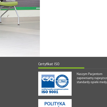
Certyfikat ISO
Naszym Pacjentom
zapewniamy najwyższ
standardy opieki medy