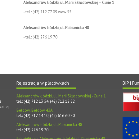
Aleksandrów Łódzki, ul. Marii Skłodowskiej – Curie 1
- tel.: (42) 712 77 09 wew.55
Aleksandrów Łódzki, ul. Pabianicka 48
- tel.: (42) 276 19 70
Rejestracja w placówkach
BIP i Fu
Aleksandrów Łódzki, ul. Marii Skłodowskiej - Curie 1
e
tel.: (42) 712 13 54; (42) 712 12 82
cznej.
Bełdów, Bełdów 43A
tel.: (42) 712 14 10; (42) 616 60 80
Aleksandrów Łódzki, ul. Pabianicka 48
tel.: (42) 276 19 70
Rehabilitacja Aleksandrów Łódzki, ul. Pabianicka 48