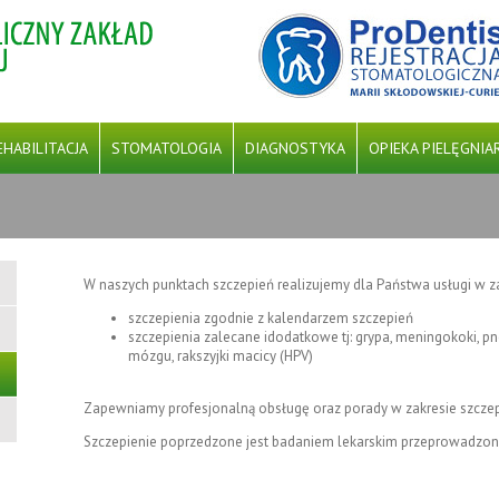
EHABILITACJA
STOMATOLOGIA
DIAGNOSTYKA
OPIEKA PIELĘGNIA
STAWOWEJ OPIEKI ZDROWOTNEJ (POZ) ‘’ NA PODSTAWIE UMOWY ZAWART
W naszych punktach szczepień realizujemy dla Państwa usługi w za
ZU ROZWOJU REGIONALNEGO W RAMACH PROGRAMU FUNDUSZE EUROPEJS
szczepienia zgodnie z kalendarzem szczepień
szczepienia zalecane idodatkowe tj: grypa, meningokoki, p
mózgu, rakszyjki macicy (HPV)
Zapewniamy profesjonalną obsługę oraz porady w zakresie szcze
Szczepienie poprzedzone jest badaniem lekarskim przeprowadzon